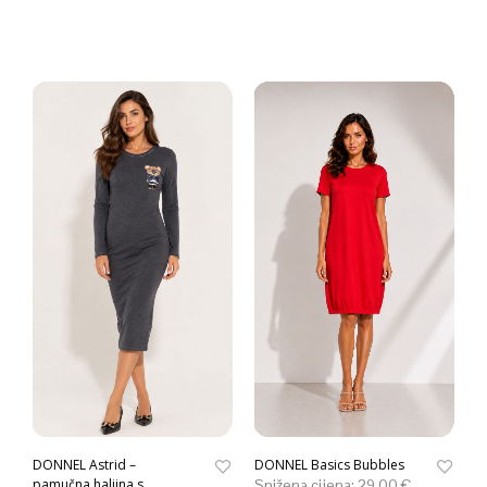
DONNEL Astrid –
DONNEL Basics Bubbles
pamučna haljina s
Snižena cijena:
29.00
€