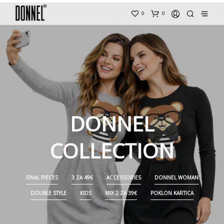
0
0
DONNEL
COLLECTION
FINAL PIECES
3 ZA 49€
ACCESSORIES
DONNEL WOMAN
DOUBLE STYLE
KIDS
MIX 2 ZA 39€
POKLON KARTICA