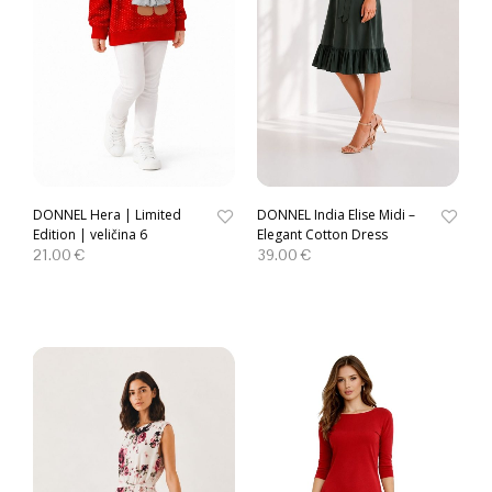
DONNEL Hera | Limited
DONNEL India Elise Midi –
Edition | veličina 6
Elegant Cotton Dress
21.00
€
39.00
€