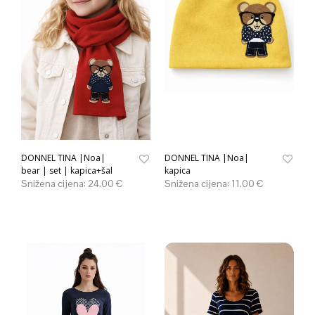
DONNEL TINA |Noa|
DONNEL TINA |Noa|
bear | set | kapica+šal
kapica
Snižena cijena:
24.00
€
Snižena cijena:
11.00
€