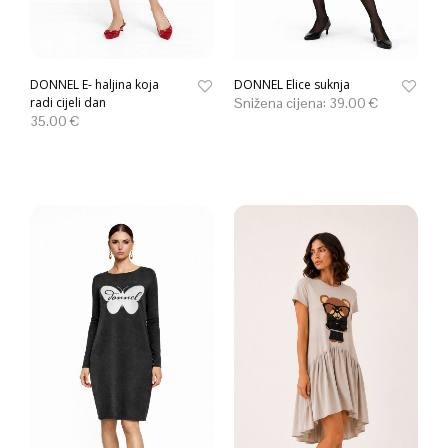
DONNEL E- haljina koja
DONNEL Elice suknja
radi cijeli dan
Snižena cijena:
39.00
€
35.00
€