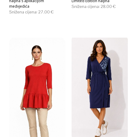
haljina s aplikacijom
Limited Edition haljina
medvjedića
Snižena cijena:
28.00
€
Snižena cijena:
27.00
€