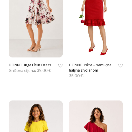
DONNEL Inga Fleur Dress
DONNEL Iskra – pamučna
Snižena cijena:
39.00
€
haljina s volanom
35.00
€