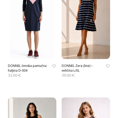
DONNEL ženska pamučna
DONNEL Zera (line) –
haljina D-004
veličina L/XL
33.00
€
39.00
€