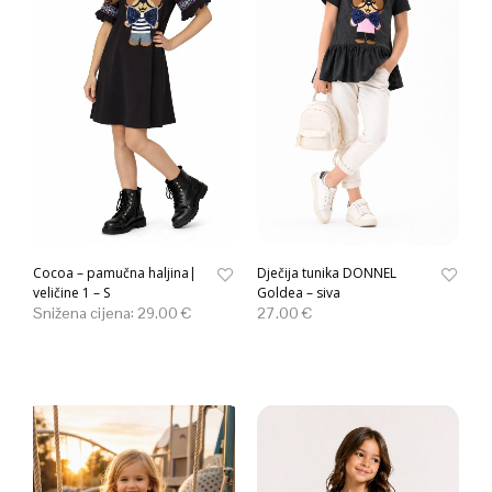
Cocoa – pamučna haljina|
Dječija tunika DONNEL
veličine 1 – S
Goldea – siva
Snižena cijena:
29.00
€
27.00
€