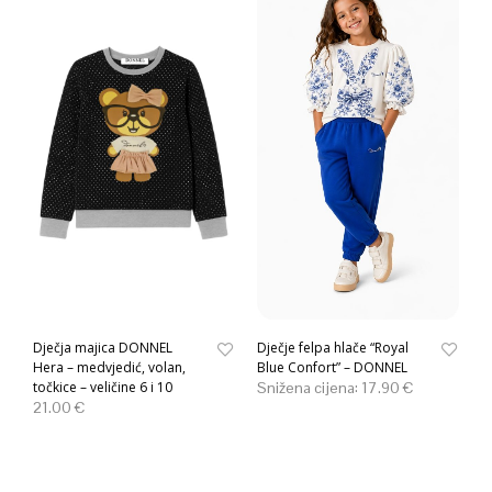
Dječja majica DONNEL
Dječje felpa hlače “Royal
Hera – medvjedić, volan,
Blue Confort” – DONNEL
točkice – veličine 6 i 10
Snižena cijena:
17.90
€
21.00
€