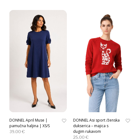
DONNEL April Muse |
DONNEL Asi sport /ženska
pamučna haljina | XS/S
dukserica – majica s
39.00
€
dugim rukavom
25.00
€