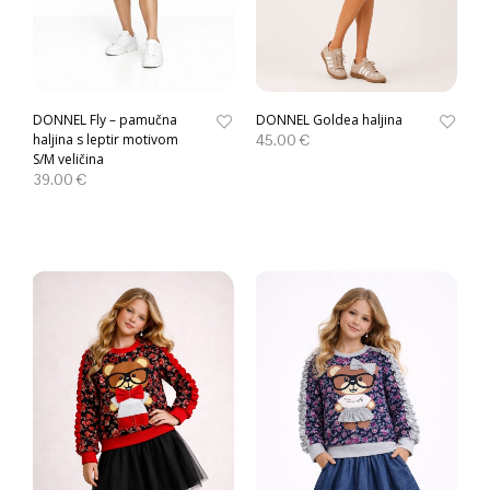
DONNEL Fly – pamučna
DONNEL Goldea haljina
haljina s leptir motivom
45.00
€
S/M veličina
39.00
€