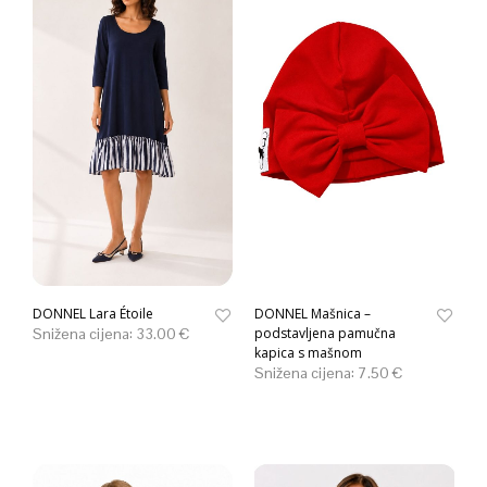
DONNEL Lara Étoile
DONNEL Mašnica –
Snižena cijena:
33.00
€
podstavljena pamučna
kapica s mašnom
Snižena cijena:
7.50
€