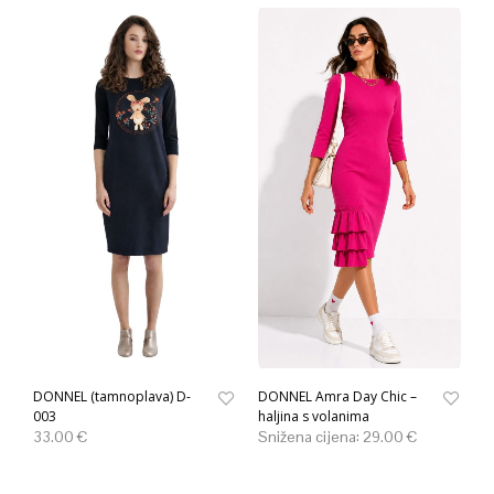
DONNEL (tamnoplava) D-
DONNEL Amra Day Chic –
003
haljina s volanima
33.00
€
Snižena cijena:
29.00
€