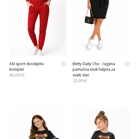
ASI-sport dvodijelni
Betty Daily Chic – lagana
komplet
pamučna midi haljina za
45.00
€
svaki dan
33.99
€