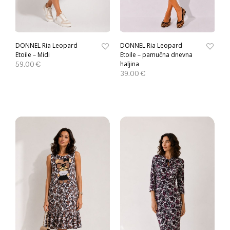
DONNEL Ria Leopard
DONNEL Ria Leopard
Etoile – Midi
Etoile – pamučna dnevna
59.00
€
haljina
39.00
€