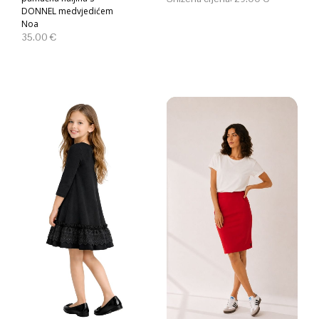
DONNEL medvjedićem
Noa
35.00
€