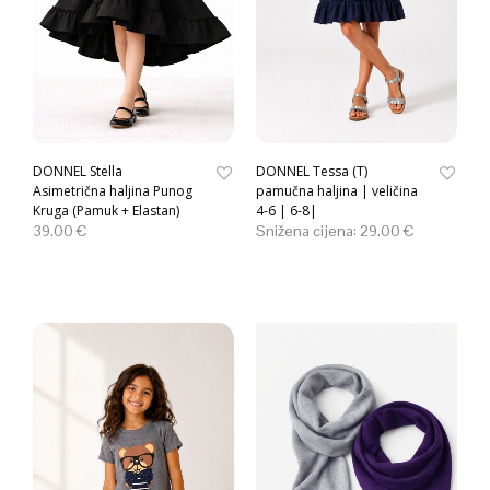
DONNEL Stella
DONNEL Tessa (T)
Asimetrična haljina Punog
pamučna haljina | veličina
Kruga (Pamuk + Elastan)
4-6 | 6-8|
39.00
€
Snižena cijena:
29.00
€