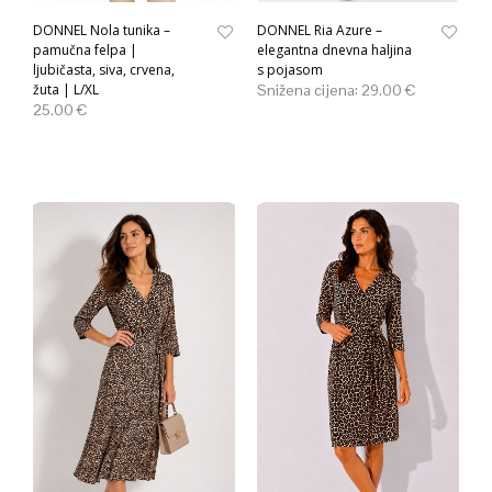
DONNEL Nola tunika –
DONNEL Ria Azure –
pamučna felpa |
elegantna dnevna haljina
ljubičasta, siva, crvena,
s pojasom
žuta | L/XL
Snižena cijena:
29.00
€
25.00
€