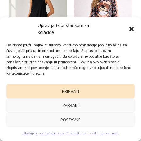
Upravljajte pristankom za
kolačiće
Da bismo pružili najbolje iskustvo, koristimo tehnologije poput kolačića za
čuvanje i/ili pristup informacijama o uređaju. Suglasnost s ovim
tehnologijama će nam omogućiti da obrađujemo podatke kao što su
ponašanje pri pregledavanju ili jedinstveni ID-ovi na ovoj web stranici.
Nepristanak ili povlačenje suglasnosti može negativno utjecati na određene
karakteristike i funkcije.
DONNEL Zin Noir –
Dukserica DONNEL Hera –
PRIHVATI
pamučna haljina
Limited Edition | 10/12 | –
28.00
€
29.00
€
ZABRANI
POSTAVKE
Obavijest o kolačićima
Uvjeti korištenja i zaštite privatnosti