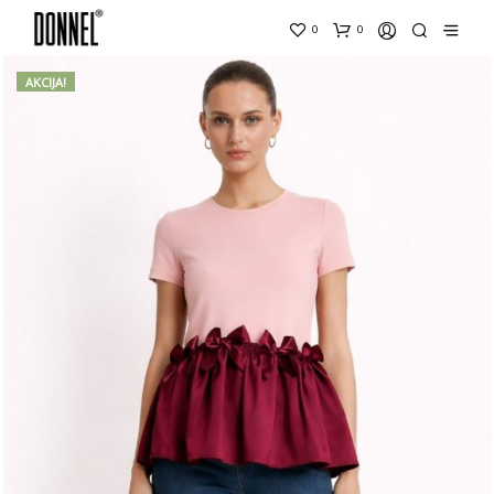
0
0
AKCIJA!