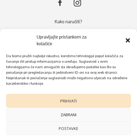
Kako naručiti?
Načini plaćanja
Upravljajte pristankom za
Dostava
kolačiće
Reklamacije
Da bismo pružili najbolje iskustvo, koristimo tehnologije poput kolačića za
Kolačići
čuvanje i/ili pristup informacijama o uređaju. Suglasnost s ovim
tehnologijama će nam omogućiti da obrađujemo podatke kao što su
Uvjeti korištenja i zaštite privatnosti
ponašanje pri pregledavanju ili jedinstveni ID-ovi na ovoj web stranici.
Nepristanak ili povlačenje suglasnosti može negativno utjecati na određene
karakteristike i funkcije.
PRIHVATI
ZABRANI
POSTAVKE
©
Donnel
2022.