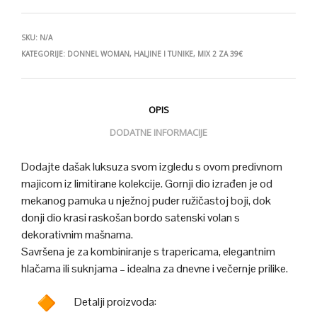
SKU:
N/A
KATEGORIJE:
DONNEL WOMAN
,
HALJINE I TUNIKE
,
MIX 2 ZA 39€
OPIS
DODATNE INFORMACIJE
Dodajte dašak luksuza svom izgledu s ovom predivnom
majicom iz limitirane kolekcije. Gornji dio izrađen je od
mekanog pamuka u nježnoj puder ružičastoj boji, dok
donji dio krasi raskošan bordo satenski volan s
dekorativnim mašnama.
Savršena je za kombiniranje s trapericama, elegantnim
hlačama ili suknjama – idealna za dnevne i večernje prilike.
Detalji proizvoda: