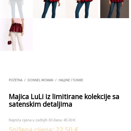
POČETNA
/
DONNEL WOMAN
/
HALJINE I TUNIKE
Majica LuLi iz limitirane kolekcije sa
satenskim detaljima
Najniža cijena u zadnjih 30 dana:
45.00
€
Snižena cijena:
22.50
€