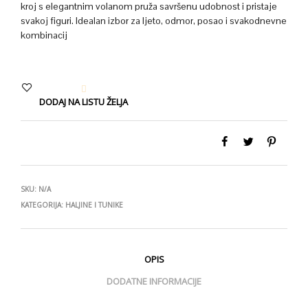
kroj s elegantnim volanom pruža savršenu udobnost i pristaje
svakoj figuri. Idealan izbor za ljeto, odmor, posao i svakodnevne
kombinacij
DODAJ NA LISTU ŽELJA
SKU:
N/A
KATEGORIJA:
HALJINE I TUNIKE
OPIS
DODATNE INFORMACIJE