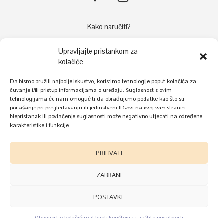
Kako naručiti?
Načini plaćanja
Upravljajte pristankom za
Dostava
kolačiće
Reklamacije
Da bismo pružili najbolje iskustvo, koristimo tehnologije poput kolačića za
Kolačići
čuvanje i/ili pristup informacijama o uređaju. Suglasnost s ovim
tehnologijama će nam omogućiti da obrađujemo podatke kao što su
Uvjeti korištenja i zaštite privatnosti
ponašanje pri pregledavanju ili jedinstveni ID-ovi na ovoj web stranici.
Nepristanak ili povlačenje suglasnosti može negativno utjecati na određene
karakteristike i funkcije.
PRIHVATI
ZABRANI
POSTAVKE
©
Donnel
2022.
Obavijest o kolačićima
Uvjeti korištenja i zaštite privatnosti