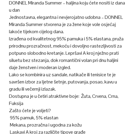
DONNEL Miranda Summer – haljina koju ćete nositi iz dana
u dan
Jednostavna, elegantna i nevjerojatno udobna – DONNEL
Miranda Summer stvorena je za žene koje vole osjećaj
lakoće tijekom cijelog dana.
Izrađena od kvalitetnog 95% pamuka i 5% elastana, pruža
prirodnu prozračnost, mekoću i dovoljno rastezljivosti za
potpuno slobodno kretanje. Lepršavi A kroj nježno prati
siluetu bez stezanja, dok romantični volan pri dnu haljini
daje ženstven i moderan izgled.
Lako se kombinira uz sandale, natikače ili tenisice te je
savršen izbor za ljetne šetnje, putovanja, posao, kavu u
gradu ili večernji izlazak.
Dostupna je u četiri atraktivne boje: Žuta, Crvena, Crna,
Fuksija
Zašto ćete je voljeti?
95% pamuk, 5% elastan
Mekana, prozračna i ugodna za kožu
Laskavi A kroj za različite tipove građe