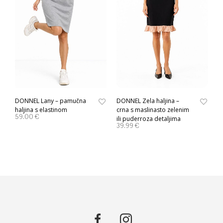
DONNEL Lany – pamučna
DONNEL Zela haljina –
haljina s elastinom
crna s maslinasto zelenim
59.00
€
ili puderroza detaljima
39.99
€