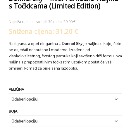
s Točkicama (Limited Edition)
Najniža cijena u zadnjih 30 dana:
39.00
€
Snižena cijena:
31.20
€
Razigrana, a opet elegantna –
Donnel Sky
je haljina u kojoj ćete
se osjećati nesputano i moderno. Izrađena od
visokokvalitetnog, čvrstog pamuka koji savršeno drži formu, ova
haljina s prepoznatljivim točkastim uzorkom postat će vaš
omiljeni komad za prijelazna razdoblja.
VELIČINA
BOJA