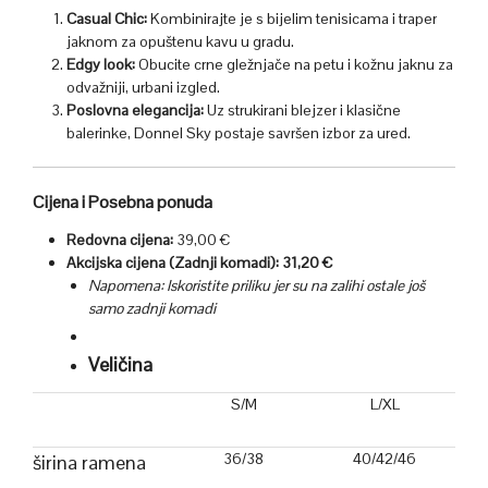
Casual Chic:
Kombinirajte je s bijelim tenisicama i traper
jaknom za opuštenu kavu u gradu.
Edgy look:
Obucite crne gležnjače na petu i kožnu jaknu za
odvažniji, urbani izgled.
Poslovna elegancija:
Uz strukirani blejzer i klasične
balerinke, Donnel Sky postaje savršen izbor za ured.
Cijena i Posebna ponuda
Redovna cijena:
39,00 €
Akcijska cijena (Zadnji komadi):
31,20 €
Napomena: Iskoristite priliku jer su na zalihi ostale još
samo zadnji komadi
Veličina
S/M
L/XL
36/38
40/42/46
širina ramena