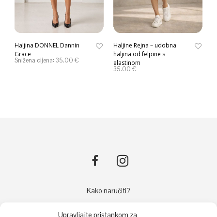
Haljina DONNEL Dannin
Haljine Rejna – udobna
Grace
haljina od felpine s
Snižena cijena:
35.00
€
elastinom
35.00
€
Kako naručiti?
Načini plaćanja
Upravljajte pristankom za