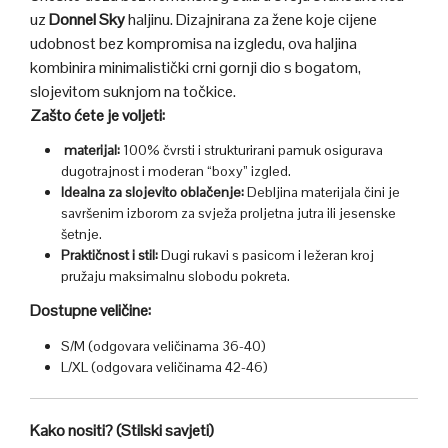
uz
Donnel Sky
haljinu. Dizajnirana za žene koje cijene
udobnost bez kompromisa na izgledu, ova haljina
kombinira minimalistički crni gornji dio s bogatom,
slojevitom suknjom na točkice.
Zašto ćete je voljeti:
materijal:
100% čvrsti i strukturirani pamuk osigurava
dugotrajnost i moderan “boxy” izgled.
Idealna za slojevito oblačenje:
Debljina materijala čini je
savršenim izborom za svježa proljetna jutra ili jesenske
šetnje.
Praktičnost i stil:
Dugi rukavi s pasicom i ležeran kroj
pružaju maksimalnu slobodu pokreta.
Dostupne veličine:
S/M (odgovara veličinama 36-40)
L/XL (odgovara veličinama 42-46)
Kako nositi? (Stilski savjeti)