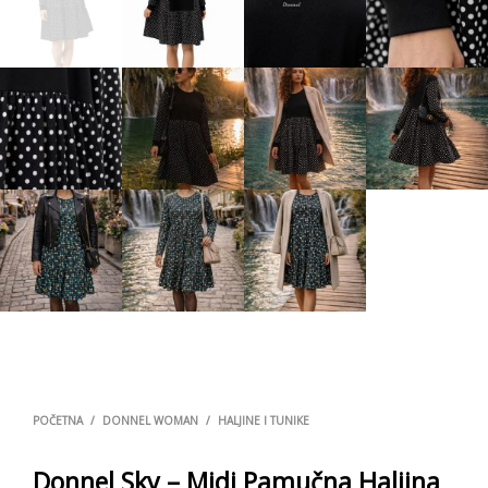
POČETNA
/
DONNEL WOMAN
/
HALJINE I TUNIKE
Donnel Sky – Midi Pamučna Haljina