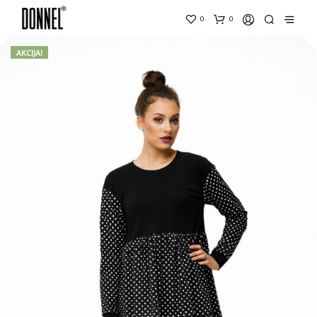
0
0
AKCIJA!