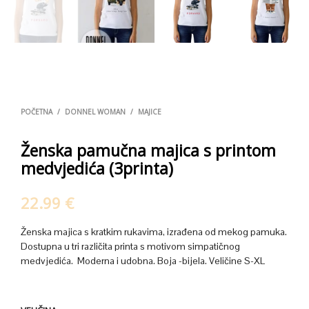
POČETNA
/
DONNEL WOMAN
/
MAJICE
Ženska pamučna majica s printom
medvjedića (3printa)
22.99
€
Ženska majica s kratkim rukavima, izrađena od mekog pamuka.
Dostupna u tri različita printa s motivom simpatičnog
medvjedića. Moderna i udobna. Boja -bijela. Veličine S-XL