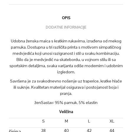
OPIS
DODATNE INFORMACIJE
Udobna ženska maica s kratkim rukavima, izrađena od mekog
pamuka. Dostupna u tri različita printa s motivom simpatičnog
medvjedića koji unosi razigranost i stil u svaku kombinaciju.
Bilo da je medvjedić na skatebordu, u vojnom stilu ili sa
sportskim detaljima, svaka varijanta odiše modernim i udobnim
izgledom.
Savršena je za svakodnevno nošenje uz traperice, kratke hlače
ili suknje. Kvalitetan materijal osigurava i postojanost boja i
pranja.
ženSastav: 95% pamuk, 5% elastin
Veličina
S
M
L
XL
38
40
42
44
širina