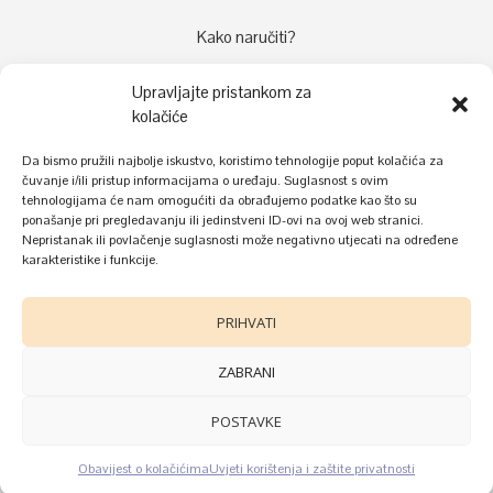
Kako naručiti?
Načini plaćanja
Upravljajte pristankom za
Dostava
kolačiće
Reklamacije
Da bismo pružili najbolje iskustvo, koristimo tehnologije poput kolačića za
Kolačići
čuvanje i/ili pristup informacijama o uređaju. Suglasnost s ovim
tehnologijama će nam omogućiti da obrađujemo podatke kao što su
Uvjeti korištenja i zaštite privatnosti
ponašanje pri pregledavanju ili jedinstveni ID-ovi na ovoj web stranici.
Nepristanak ili povlačenje suglasnosti može negativno utjecati na određene
karakteristike i funkcije.
PRIHVATI
ZABRANI
POSTAVKE
©
Donnel
2022.
Obavijest o kolačićima
Uvjeti korištenja i zaštite privatnosti