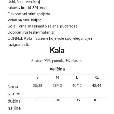
Uski, ženstveni kroj
rukavi – kratki, 3/4, dugi
Dekorativni print sprijeda
Volan na rubu haljine
Boje – crna, maslinasto zelena, puderroza
Udoban i rastezljiv materijal
DONNEL Kalla – za žene koje vole spoj elegancije i
razigranosti.
Kala
Sastav: 95% pamuk, 5% elastin
Veličina
S
M
L
XL
36/38
38/40
40/42
42/44
širina
ramena
95
100
105
105
dužina
haljine