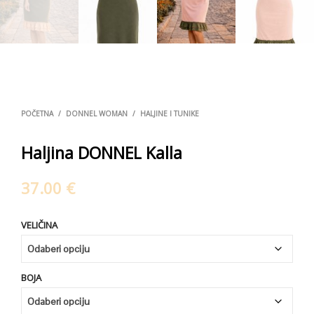
POČETNA
/
DONNEL WOMAN
/
HALJINE I TUNIKE
Haljina DONNEL Kalla
37.00
€
VELIČINA
BOJA