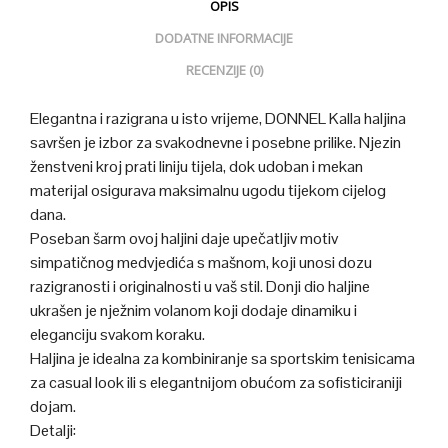
OPIS
DODATNE INFORMACIJE
RECENZIJE (0)
Elegantna i razigrana u isto vrijeme, DONNEL Kalla haljina
savršen je izbor za svakodnevne i posebne prilike. Njezin
ženstveni kroj prati liniju tijela, dok udoban i mekan
materijal osigurava maksimalnu ugodu tijekom cijelog
dana.
Poseban šarm ovoj haljini daje upečatljiv motiv
simpatičnog medvjedića s mašnom, koji unosi dozu
razigranosti i originalnosti u vaš stil. Donji dio haljine
ukrašen je nježnim volanom koji dodaje dinamiku i
eleganciju svakom koraku.
Haljina je idealna za kombiniranje sa sportskim tenisicama
za casual look ili s elegantnijom obućom za sofisticiraniji
dojam.
Detalji: