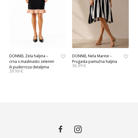
DONNEL Zela haljina –
DONNEL Nela Marine –
crna s maslinasto zelenim
Prugasta pamučna haljina
36.99
€
ili puderroza detaljima
39.99
€